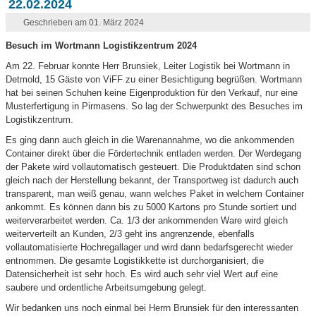
22.02.2024
Geschrieben am 01. März 2024
Besuch im Wortmann Logistikzentrum 2024
Am 22. Februar konnte Herr Brunsiek, Leiter Logistik bei Wortmann in
Detmold, 15 Gäste von ViFF zu einer Besichtigung begrüßen. Wortmann
hat bei seinen Schuhen keine Eigenproduktion für den Verkauf, nur eine
Musterfertigung in Pirmasens. So lag der Schwerpunkt des Besuches im
Logistikzentrum.
Es ging dann auch gleich in die Warenannahme, wo die ankommenden
Container direkt über die Fördertechnik entladen werden. Der Werdegang
der Pakete wird vollautomatisch gesteuert. Die Produktdaten sind schon
gleich nach der Herstellung bekannt, der Transportweg ist dadurch auch
transparent, man weiß genau, wann welches Paket in welchem Container
ankommt. Es können dann bis zu 5000 Kartons pro Stunde sortiert und
weiterverarbeitet werden. Ca. 1/3 der ankommenden Ware wird gleich
weiterverteilt an Kunden, 2/3 geht ins angrenzende, ebenfalls
vollautomatisierte Hochregallager und wird dann bedarfsgerecht wieder
entnommen. Die gesamte Logistikkette ist durchorganisiert, die
Datensicherheit ist sehr hoch. Es wird auch sehr viel Wert auf eine
saubere und ordentliche Arbeitsumgebung gelegt.
Wir bedanken uns noch einmal bei Herrn Brunsiek für den interessanten