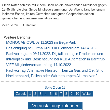
Ulrich Kater schloss mit einem Dank an die anwesenden Mitglieder gegen
19.45 Uhr die diesjährige Mitgliedersammlung. Der Abend fand bei einem
leckeren Essen, kalten Getränken und guten Gesprächen seinen
gemütlichen und angenehmen Ausklang.
29.01.2024 D. Hecker
MONOCAB OWL 07.11.2023 im Bega-Park
Besichtigung bei Firma Kraus in Blomberg am 14.04.2023
Fachvortrag am 09.11.2022. Digitalisierung in Produktion und
Intralogistik inkl. Besichtigung bei KEB Automation in Barntrup
ViFF Mitgliederversammlung 14.10.2022
Fachvortrag: Alternative Heiztechniken zu Gas und Oel. Sind
Hackschnitzel, Pellets oder Wärmepumpen Alternativen?
Seite 2 von 13
Zurück
1
2
3
4
5
6
7
8
9
10
Weiter
Veranstaltungskalender