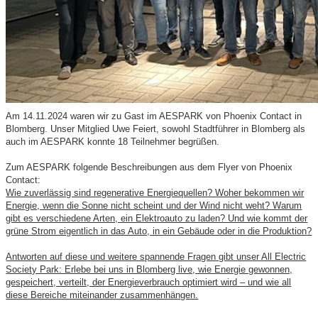
Am 14.11.2024 waren wir zu Gast im AESPARK von Phoenix Contact in
Blomberg. Unser Mitglied Uwe Feiert, sowohl Stadtführer in Blomberg als
auch im AESPARK konnte 18 Teilnehmer begrüßen.
Zum AESPARK folgende Beschreibungen aus dem Flyer von Phoenix
Contact:
Wie zuverlässig sind regenerative Energiequellen? Woher bekommen wir
Energie, wenn die Sonne nicht scheint und der Wind nicht weht? Warum
gibt es verschiedene Arten, ein Elektroauto zu laden? Und wie kommt der
grüne Strom eigentlich in das Auto, in ein Gebäude oder in die Produktion?
Antworten auf diese und weitere spannende Fragen gibt unser All Electric
Society Park: Erlebe bei uns in Blomberg live, wie Energie gewonnen,
gespeichert, verteilt, der Energieverbrauch optimiert wird – und wie all
diese Bereiche miteinander zusammenhängen.