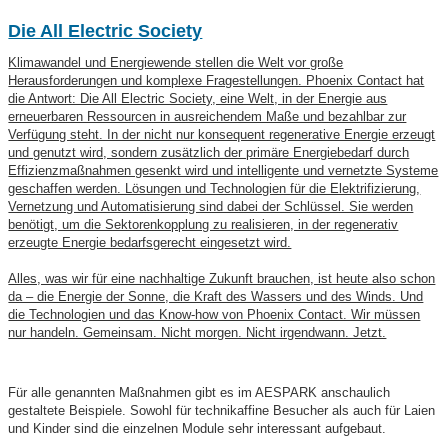
Die All Electric Society
Klimawandel und Energiewende stellen die Welt vor große
Herausforderungen und komplexe Fragestellungen. Phoenix Contact hat
die Antwort: Die All Electric Society, eine Welt, in der Energie aus
erneuerbaren Ressourcen in ausreichendem Maße und bezahlbar zur
Verfügung steht. In der nicht nur konsequent regenerative Energie erzeugt
und genutzt wird, sondern zusätzlich der primäre Energiebedarf durch
Effizienzmaßnahmen gesenkt wird und intelligente und vernetzte Systeme
geschaffen werden. Lösungen und Technologien für die Elektrifizierung,
Vernetzung und Automatisierung sind dabei der Schlüssel. Sie werden
benötigt, um die Sektorenkopplung zu realisieren, in der regenerativ
erzeugte Energie bedarfsgerecht eingesetzt wird.
Alles, was wir für eine nachhaltige Zukunft brauchen, ist heute also schon
da – die Energie der Sonne, die Kraft des Wassers und des Winds. Und
die Technologien und das Know-how von Phoenix Contact. Wir müssen
nur handeln. Gemeinsam. Nicht morgen. Nicht irgendwann. Jetzt.
Für alle genannten Maßnahmen gibt es im AESPARK anschaulich
gestaltete Beispiele. Sowohl für technikaffine Besucher als auch für Laien
und Kinder sind die einzelnen Module sehr interessant aufgebaut.