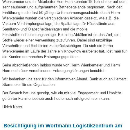
Wienkemeier und ihr Mitarbeiter Herr Horn konnten 18 Teilnehmer auf dem
sehr sauberen und aufgeräumten Betriebsgelände begrüssen. Nach der
Einführung in die fast 50-jährige Unternehmensgeschichte durch Herrn
Wienkemeier wurden die verschiedenen Anlagen gezeigt, wie z.B. die
Vakuum-Verdampfungsanlage, die Spaltanlage für Rückstände aus
Sandfang- und Ölabscheideanlagen und die mobile
Feststoffkonditionierungsanlage. Bei allen Abfällen ist es das Ziel, die
Stoffe wieder einer Verwendung zuzuführen. Dabei sind unzählige
Vorschriften und Richtlinien zu berücksichtigen. Da sich die Firma
Wienkemeier im Laufe der Jahre ein Know-how erarbeitet hat, löst man für
die Kunden so manches Entsorgungsproblem.
Beim abschließenden Imbiss wurde von Herrn Wienkemeier und Herrn
Horn noch über verschiedene Entsorgungslösungen berichtet.
Wir bedanken uns sehr für den informativen Abend. Dank auch an Herbert
Stammeier für die Organisation.
Der Besuch hat uns gezeigt, wie ein mit viel Engagement und Umsicht
geführter Familienbetrieb auch heute noch erfolgreich sein kann.
Ulrich Kater
Besichtigung im Wortmann Logistikzentrum am