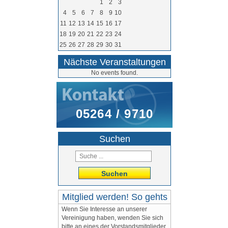
1
2
3
4
5
6
7
8
9
10
11
12
13
14
15
16
17
18
19
20
21
22
23
24
25
26
27
28
29
30
31
Nächste Veranstaltungen
No events found.
05264 / 9710
Suchen
Suchen
Mitglied werden! So gehts
Wenn Sie Interesse an unserer
Vereinigung haben, wenden Sie sich
bitte an eines der Vorstandsmitglieder