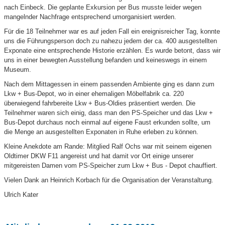
nach Einbeck. Die geplante Exkursion per Bus musste leider wegen
mangelnder Nachfrage entsprechend umorganisiert werden.
Für die 18 Teilnehmer war es auf jeden Fall ein ereignisreicher Tag, konnte
uns die Führungsperson doch zu nahezu jedem der ca. 400 ausgestellten
Exponate eine entsprechende Historie erzählen. Es wurde betont, dass wir
uns in einer bewegten Ausstellung befanden und keineswegs in einem
Museum.
Nach dem Mittagessen in einem passenden Ambiente ging es dann zum
Lkw + Bus-Depot, wo in einer ehemaligen Möbelfabrik ca. 220
überwiegend fahrbereite Lkw + Bus-Oldies präsentiert werden. Die
Teilnehmer waren sich einig, dass man den PS-Speicher und das Lkw +
Bus-Depot durchaus noch einmal auf eigene Faust erkunden sollte, um
die Menge an ausgestellten Exponaten in Ruhe erleben zu können.
Kleine Anekdote am Rande: Mitglied Ralf Ochs war mit seinem eigenen
Oldtimer DKW F11 angereist und hat damit vor Ort einige unserer
mitgereisten Damen vom PS-Speicher zum Lkw + Bus - Depot chauffiert.
Vielen Dank an Heinrich Korbach für die Organisation der Veranstaltung.
Ulrich Kater