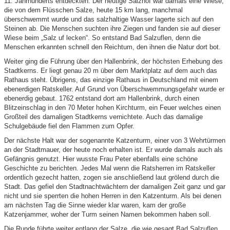
11. Jahrhunderts entdeckten. Der heutige Salzhof war damals eine Wiese,
die von dem Flüsschen Salze, heute 15 km lang, manchmal
überschwemmt wurde und das salzhaltige Wasser lagerte sich auf den
Steinen ab. Die Menschen suchten ihre Ziegen und fanden sie auf dieser
Wiese beim „Salz uf lecken“. So entstand Bad Salzuflen, denn die
Menschen erkannten schnell den Reichtum, den ihnen die Natur dort bot.
Weiter ging die Führung über den Hallenbrink, der höchsten Erhebung des
Stadtkerns. Er liegt genau 20 m über dem Marktplatz auf dem auch das
Rathaus steht. Übrigens, das einzige Rathaus in Deutschland mit einem
ebenerdigen Ratskeller. Auf Grund von Überschwemmungsgefahr wurde er
ebenerdig gebaut. 1762 entstand dort am Hallenbrink, durch einen
Blitzeinschlag in den 70 Meter hohen Kirchturm, ein Feuer welches einen
Großteil des damaligen Stadtkerns vernichtete. Auch das damalige
Schulgebäude fiel den Flammen zum Opfer.
Der nächste Halt war der sogenannte Katzenturm, einer von 3 Wehrtürmen
an der Stadtmauer, der heute noch erhalten ist. Er wurde damals auch als
Gefängnis genutzt. Hier wusste Frau Peter ebenfalls eine schöne
Geschichte zu berichten. Jedes Mal wenn die Ratsherren im Ratskeller
ordentlich gezecht hatten, zogen sie anschließend laut grölend durch die
Stadt. Das gefiel den Stadtnachtwächtern der damaligen Zeit ganz und gar
nicht und sie sperrten die hohen Herren in den Katzenturm. Als bei denen
am nächsten Tag die Sinne wieder klar waren, kam der große
Katzenjammer, woher der Turm seinen Namen bekommen haben soll.
Die Runde führte weiter entlang der Salze, die wie gesagt Bad Salzuflen