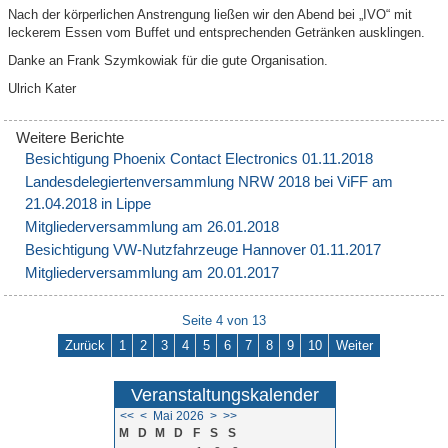
Nach der körperlichen Anstrengung ließen wir den Abend bei „IVO“ mit
leckerem Essen vom Buffet und entsprechenden Getränken ausklingen.
Danke an Frank Szymkowiak für die gute Organisation.
Ulrich Kater
Besichtigung Phoenix Contact Electronics 01.11.2018
Landesdelegiertenversammlung NRW 2018 bei ViFF am
21.04.2018 in Lippe
Mitgliederversammlung am 26.01.2018
Besichtigung VW-Nutzfahrzeuge Hannover 01.11.2017
Mitgliederversammlung am 20.01.2017
Seite 4 von 13
Zurück
1
2
3
4
5
6
7
8
9
10
Weiter
Veranstaltungskalender
<<
<
Mai 2026
>
>>
M
D
M
D
F
S
S