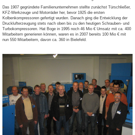
Das 1907 gegründete Familienunternehmen stellte zunächst Türschließer,
KFZ-Werkzeuge und Motorräder her, bevor 1925 die ersten
Kolbenkompressoren gefertigt wurden. Danach ging die Entwicklung der
Drucklufterzeugung stets nach oben bis zu den heutigen Schrauben- und
Turbokompressoren. Hat Boge in 1995 noch 46 Mio € Umsatz mit ca. 400
Mitarbeitern generieren können, waren es in 2007 bereits 100 Mio € mit
nun 550 Mitarbeitern, davon ca. 360 in Bielefeld.