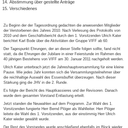
Abstimmung über gestellte Anträge
Verschiedenes
Zu Beginn der der Tagesordnung gedachten die anwesenden Mitglieder
der Verstorbenen des Jahres 2010. Nach Verlesung des Protokolls von
2010 und dem Geschäftsbericht durch den 1. Vorsitzenden Ulrich Kater
berichtet Karl Bode über die Aktivitäten der Gruppe VIFF ab 60.
Der Tagespunkt Ehrungen, der an dieser Stelle folgen sollte, fand nicht
statt, da die Ehrungen der Jubilare in einer Feierstunde im Rahmen des
40 jährigen Bestehens von VIFF am 30. Januar 2011 nachgeholt werden.
Ulrich Kater unterbrach jetzt die Jahreshauptversammlung für eine kleine
Pause. Wie jedes Jahr konnten sich die Versammlungsteilnehmer über
die reichhaltige Auswahl des Essensbuffet überzeugen. Nach dieser
Stärkung ging die JHV in die 2. Runde.
Es folgte der Bericht des Hauptkassieres und der Revisoren. Danach
wurde dem gesamten Vorstand Entlastung erteilt.
Jetzt standen die Neuwahlen auf dem Programm. Zur Wahl des 1.
Vorsitzenden fungierte Herr Bernd Plöger als Wahlleiter. Herr Plöger
leitete die Wahl des 1. Vorsitzenden, aus der einstimmig Herr Ulrich
Kater wieder gewählt wurde.
Der Rest des Vorstandes wurde anschließend ebenfalls im Block wieder