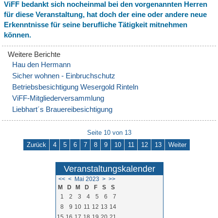
ViFF bedankt sich nocheinmal bei den vorgenannten Herren
für diese Veranstaltung, hat doch der eine oder andere neue
Erkenntnisse für seine berufliche Tätigkeit mitnehmen
können.
Hau den Hermann
Sicher wohnen - Einbruchschutz
Betriebsbesichtigung Wesergold Rinteln
ViFF-Mitgliederversammlung
Liebhart´s Brauereibesichtigung
Seite 10 von 13
Zurück
4
5
6
7
8
9
10
11
12
13
Weiter
Veranstaltungskalender
<<
<
Mai 2023
>
>>
M
D
M
D
F
S
S
1
2
3
4
5
6
7
8
9
10
11
12
13
14
15
16
17
18
19
20
21