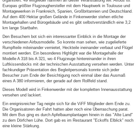
organisiert. 49 Mitglieder nahmen an dieser Veranstaltung teil. Airbus ist
Europas größter Flugzeughersteller mit dem Hauptwerk in Toulouse und
Montagewerken in Frankreich, Spanien, Großbritannien und Deutschland.
Auf dem 400 Hektar großen Gelände in Finkenwerder stehen etliche
Montagehallen und Bürogebäude und es gibt selbstverständlich eine 3,2
km lange Startbahn.
Den Besuchern bot sich ein interessanter Einblick in die Montage der
verschiedenen Airbusmodelle. So konnte man sehen, wie zugelieferte
Rumpfteile miteinander vernietet, Heckteile ineinander verbaut und Flügel
montiert werden. Ein besonderes Highlight war die Montagehalle der
Modelle A 318 bis A 321, wo 4 Flugzeuge hintereinander in ihren
Luftkissendocks mit der technischen Ausstattung versehen werden. Unter
fachkundiger Präsentation des Begleitpersonals konnte sich jeder
Besucher zum Ende der Besichtigung noch einmal über das Ausmaß
eines A 380 informieren, der gerade auf dem Rollfeld stand.
Dieses Modell wird in Finkenwerder mit der kompletten Innenausstattung
versehen und lackiert.
Ein ereignisreicher Tag neigte sich für die ViFF Mitglieder dem Ende zu.
Die Organisatoren der Fahrt hatten aber noch eine Überraschung parat.
Mit dem Bus ging es durch Apfelbaumplantagen hinein in das "Alte Land"
zu dem Dörfchen Lühe. Dort gab es im Restaurant "Eckoffs Elblick" noch
eine kleine Stärkung.