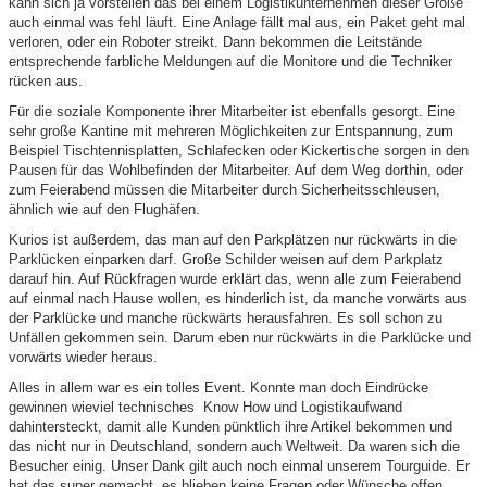
kann sich ja vorstellen das bei einem Logistikunternehmen dieser Größe
auch einmal was fehl läuft. Eine Anlage fällt mal aus, ein Paket geht mal
verloren, oder ein Roboter streikt. Dann bekommen die Leitstände
entsprechende farbliche Meldungen auf die Monitore und die Techniker
rücken aus.
Für die soziale Komponente ihrer Mitarbeiter ist ebenfalls gesorgt. Eine
sehr große Kantine mit mehreren Möglichkeiten zur Entspannung, zum
Beispiel Tischtennisplatten, Schlafecken oder Kickertische sorgen in den
Pausen für das Wohlbefinden der Mitarbeiter. Auf dem Weg dorthin, oder
zum Feierabend müssen die Mitarbeiter durch Sicherheitsschleusen,
ähnlich wie auf den Flughäfen.
Kurios ist außerdem, das man auf den Parkplätzen nur rückwärts in die
Parklücken einparken darf. Große Schilder weisen auf dem Parkplatz
darauf hin. Auf Rückfragen wurde erklärt das, wenn alle zum Feierabend
auf einmal nach Hause wollen, es hinderlich ist, da manche vorwärts aus
der Parklücke und manche rückwärts herausfahren. Es soll schon zu
Unfällen gekommen sein. Darum eben nur rückwärts in die Parklücke und
vorwärts wieder heraus.
Alles in allem war es ein tolles Event. Konnte man doch Eindrücke
gewinnen wieviel technisches Know How und Logistikaufwand
dahintersteckt, damit alle Kunden pünktlich ihre Artikel bekommen und
das nicht nur in Deutschland, sondern auch Weltweit. Da waren sich die
Besucher einig. Unser Dank gilt auch noch einmal unserem Tourguide. Er
hat das super gemacht, es blieben keine Fragen oder Wünsche offen.