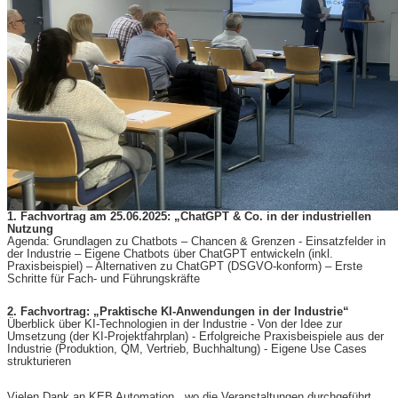
1. Fachvortrag am 25.06.2025: „ChatGPT & Co. in der industriellen
Nutzung
Agenda: Grundlagen zu Chatbots – Chancen & Grenzen - Einsatzfelder in
der Industrie – Eigene Chatbots über ChatGPT entwickeln (inkl.
Praxisbeispiel) – Alternativen zu ChatGPT (DSGVO-konform) – Erste
Schritte für Fach- und Führungskräfte
2. Fachvortrag: „Praktische KI-Anwendungen in der Industrie“
Überblick über KI-Technologien in der Industrie - Von der Idee zur
Umsetzung (der KI-Projektfahrplan) - Erfolgreiche Praxisbeispiele aus der
Industrie (Produktion, QM, Vertrieb, Buchhaltung) - Eigene Use Cases
strukturieren
Vielen Dank an KEB Automation, wo die Veranstaltungen durchgeführt