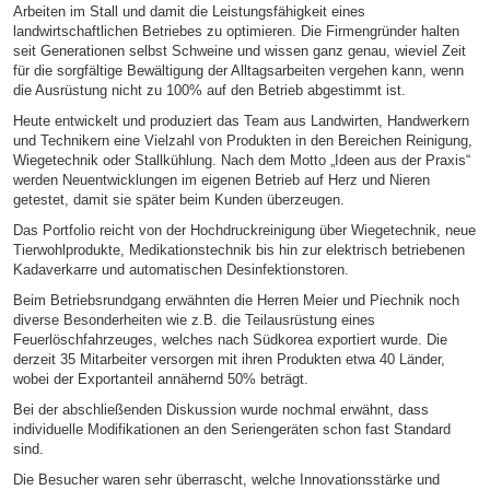
Arbeiten im Stall und damit die Leistungsfähigkeit eines
landwirtschaftlichen Betriebes zu optimieren. Die Firmengründer halten
seit Generationen selbst Schweine und wissen ganz genau, wieviel Zeit
für die sorgfältige Bewältigung der Alltagsarbeiten vergehen kann, wenn
die Ausrüstung nicht zu 100% auf den Betrieb abgestimmt ist.
Heute entwickelt und produziert das Team aus Landwirten, Handwerkern
und Technikern eine Vielzahl von Produkten in den Bereichen Reinigung,
Wiegetechnik oder Stallkühlung. Nach dem Motto „Ideen aus der Praxis“
werden Neuentwicklungen im eigenen Betrieb auf Herz und Nieren
getestet, damit sie später beim Kunden überzeugen.
Das Portfolio reicht von der Hochdruckreinigung über Wiegetechnik, neue
Tierwohlprodukte, Medikationstechnik bis hin zur elektrisch betriebenen
Kadaverkarre und automatischen Desinfektionstoren.
Beim Betriebsrundgang erwähnten die Herren Meier und Piechnik noch
diverse Besonderheiten wie z.B. die Teilausrüstung eines
Feuerlöschfahrzeuges, welches nach Südkorea exportiert wurde. Die
derzeit 35 Mitarbeiter versorgen mit ihren Produkten etwa 40 Länder,
wobei der Exportanteil annähernd 50% beträgt.
Bei der abschließenden Diskussion wurde nochmal erwähnt, dass
individuelle Modifikationen an den Seriengeräten schon fast Standard
sind.
Die Besucher waren sehr überrascht, welche Innovationsstärke und