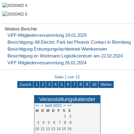
ViFF-Mitgliederversammlung 24.01.2025
Besichtigung: All Electric Park bei Phoenix Contact in Blomberg
Besichtigung Entsorgungsfachbetrieb Wienkemeier
Besichtigung im Wortmann Logistikzentrum am 22.02.2024
ViFF Mitgliederversammlung 26.01.2024
Seite 1 von 13
Zurück
1
2
3
4
5
6
7
8
9
10
Weiter
Veranstaltungskalender
<<
<
April 2023
>
>>
M
D
M
D
F
S
S
1
2
3
4
5
6
7
8
9
10
11
12
13
14
15
16