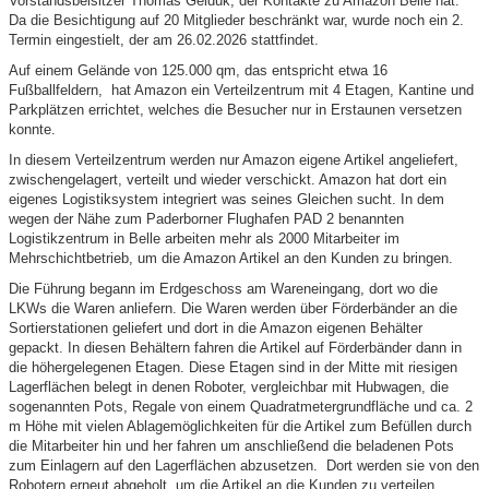
Vorstandsbeisitzer Thomas Geiduk, der Kontakte zu Amazon Belle hat.
Da die Besichtigung auf 20 Mitglieder beschränkt war, wurde noch ein 2.
Termin eingestielt, der am 26.02.2026 stattfindet.
Auf einem Gelände von 125.000 qm, das entspricht etwa 16
Fußballfeldern, hat Amazon ein Verteilzentrum mit 4 Etagen, Kantine und
Parkplätzen errichtet, welches die Besucher nur in Erstaunen versetzen
konnte.
In diesem Verteilzentrum werden nur Amazon eigene Artikel angeliefert,
zwischengelagert, verteilt und wieder verschickt. Amazon hat dort ein
eigenes Logistiksystem integriert was seines Gleichen sucht. In dem
wegen der Nähe zum Paderborner Flughafen PAD 2 benannten
Logistikzentrum in Belle arbeiten mehr als 2000 Mitarbeiter im
Mehrschichtbetrieb, um die Amazon Artikel an den Kunden zu bringen.
Die Führung begann im Erdgeschoss am Wareneingang, dort wo die
LKWs die Waren anliefern. Die Waren werden über Förderbänder an die
Sortierstationen geliefert und dort in die Amazon eigenen Behälter
gepackt. In diesen Behältern fahren die Artikel auf Förderbänder dann in
die höhergelegenen Etagen. Diese Etagen sind in der Mitte mit riesigen
Lagerflächen belegt in denen Roboter, vergleichbar mit Hubwagen, die
sogenannten Pots, Regale von einem Quadratmetergrundfläche und ca. 2
m Höhe mit vielen Ablagemöglichkeiten für die Artikel zum Befüllen durch
die Mitarbeiter hin und her fahren um anschließend die beladenen Pots
zum Einlagern auf den Lagerflächen abzusetzen. Dort werden sie von den
Robotern erneut abgeholt, um die Artikel an die Kunden zu verteilen.