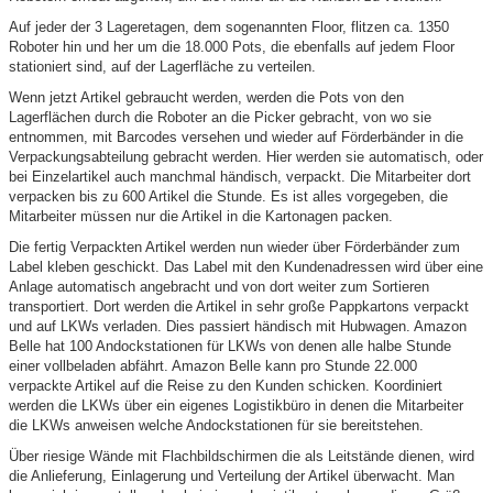
Auf jeder der 3 Lageretagen, dem sogenannten Floor, flitzen ca. 1350
Roboter hin und her um die 18.000 Pots, die ebenfalls auf jedem Floor
stationiert sind, auf der Lagerfläche zu verteilen.
Wenn jetzt Artikel gebraucht werden, werden die Pots von den
Lagerflächen durch die Roboter an die Picker gebracht, von wo sie
entnommen, mit Barcodes versehen und wieder auf Förderbänder in die
Verpackungsabteilung gebracht werden. Hier werden sie automatisch, oder
bei Einzelartikel auch manchmal händisch, verpackt. Die Mitarbeiter dort
verpacken bis zu 600 Artikel die Stunde. Es ist alles vorgegeben, die
Mitarbeiter müssen nur die Artikel in die Kartonagen packen.
Die fertig Verpackten Artikel werden nun wieder über Förderbänder zum
Label kleben geschickt. Das Label mit den Kundenadressen wird über eine
Anlage automatisch angebracht und von dort weiter zum Sortieren
transportiert. Dort werden die Artikel in sehr große Pappkartons verpackt
und auf LKWs verladen. Dies passiert händisch mit Hubwagen. Amazon
Belle hat 100 Andockstationen für LKWs von denen alle halbe Stunde
einer vollbeladen abfährt. Amazon Belle kann pro Stunde 22.000
verpackte Artikel auf die Reise zu den Kunden schicken. Koordiniert
werden die LKWs über ein eigenes Logistikbüro in denen die Mitarbeiter
die LKWs anweisen welche Andockstationen für sie bereitstehen.
Über riesige Wände mit Flachbildschirmen die als Leitstände dienen, wird
die Anlieferung, Einlagerung und Verteilung der Artikel überwacht. Man