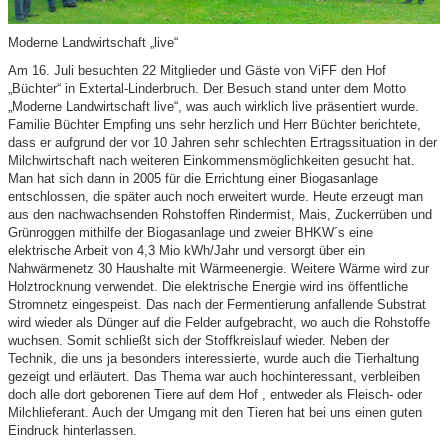
Moderne Landwirtschaft „live“
Am 16. Juli besuchten 22 Mitglieder und Gäste von ViFF den Hof
„Büchter“ in Extertal-Linderbruch. Der Besuch stand unter dem Motto
„Moderne Landwirtschaft live“, was auch wirklich live präsentiert wurde.
Familie Büchter Empfing uns sehr herzlich und Herr Büchter berichtete,
dass er aufgrund der vor 10 Jahren sehr schlechten Ertragssituation in der
Milchwirtschaft nach weiteren Einkommensmöglichkeiten gesucht hat.
Man hat sich dann in 2005 für die Errichtung einer Biogasanlage
entschlossen, die später auch noch erweitert wurde. Heute erzeugt man
aus den nachwachsenden Rohstoffen Rindermist, Mais, Zuckerrüben und
Grünroggen mithilfe der Biogasanlage und zweier BHKW´s eine
elektrische Arbeit von 4,3 Mio kWh/Jahr und versorgt über ein
Nahwärmenetz 30 Haushalte mit Wärmeenergie. Weitere Wärme wird zur
Holztrocknung verwendet. Die elektrische Energie wird ins öffentliche
Stromnetz eingespeist. Das nach der Fermentierung anfallende Substrat
wird wieder als Dünger auf die Felder aufgebracht, wo auch die Rohstoffe
wuchsen. Somit schließt sich der Stoffkreislauf wieder. Neben der
Technik, die uns ja besonders interessierte, wurde auch die Tierhaltung
gezeigt und erläutert. Das Thema war auch hochinteressant, verbleiben
doch alle dort geborenen Tiere auf dem Hof , entweder als Fleisch- oder
Milchlieferant. Auch der Umgang mit den Tieren hat bei uns einen guten
Eindruck hinterlassen.