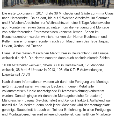
Die erste Exkursion in 2014 führte 38 Mitglieder und Gäste zu Firma Claas
nach Harsewinkel. Da es dort, bis auf 9 Wochen Arbeitsfrei im Sommer
und 3 Wochen Arbeitsfrei zur Weihnachtszeit, eine 6-Tage Arbeitswoche
gibt, konnten wir einen Samstag nutzen, um die Fertigung und Montage
von selbstfahrenden Erntemaschinen kennenzulernen. Schon im
Besucherzentrum wurden wir nicht nur von den Herren Buchmann und
Kellermann empfangen, sondern auch von Maschinen des Typs Jaguar,
Lexion, Xerion und Tucano.
Claas ist bei diesen Maschinen Marktführer in Deutschland und Europa,
weltweit die Nr.3. Die Herren nannten dann auch beeindruckende Zahlen:
11000 Mitarbeiter weltweit, davon 3500 in Harsewinkel, 12 Standorte
weltweit, 38 Mrd. € Umsatz in 2013, 198 Mio € F+E Aufwendungen,
Exportanteil 73,5%.
Nach diesen Informationen wurden wir durch die Fertigung und Montage
geführt. Zuerst sahen wir riesige Becken, in denen Metallteile
vollautomatisch für die nachfolgende Pulverbeschichtung vorbereitet
wurden. Danach gingen wir durch die Montagebereiche für Lexion (
Mähdrescher), Jaguar (Feldhächsler) und Xerion (Traktor). Auffallend war
überall die Sauberkeit, denn nach jeder Maschine wird der Montageplatz
gereinigt. Sauberkeit ist auch ein Teil der Entlohnung. In allen Fertigungs-
und Montagebereichen wird rollierend gearbeitet, das heißt die Mitarbeiter