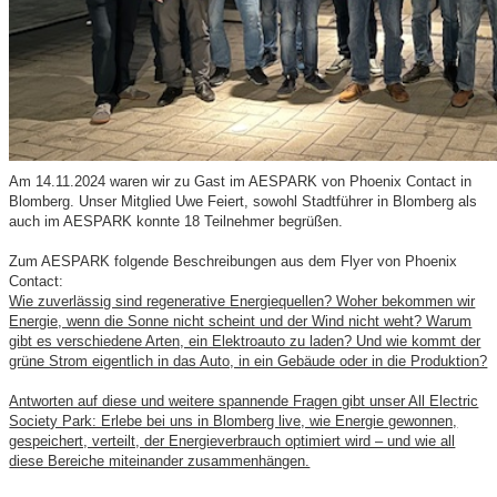
Am 14.11.2024 waren wir zu Gast im AESPARK von Phoenix Contact in
Blomberg. Unser Mitglied Uwe Feiert, sowohl Stadtführer in Blomberg als
auch im AESPARK konnte 18 Teilnehmer begrüßen.
Zum AESPARK folgende Beschreibungen aus dem Flyer von Phoenix
Contact:
Wie zuverlässig sind regenerative Energiequellen? Woher bekommen wir
Energie, wenn die Sonne nicht scheint und der Wind nicht weht? Warum
gibt es verschiedene Arten, ein Elektroauto zu laden? Und wie kommt der
grüne Strom eigentlich in das Auto, in ein Gebäude oder in die Produktion?
Antworten auf diese und weitere spannende Fragen gibt unser All Electric
Society Park: Erlebe bei uns in Blomberg live, wie Energie gewonnen,
gespeichert, verteilt, der Energieverbrauch optimiert wird – und wie all
diese Bereiche miteinander zusammenhängen.