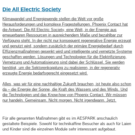
Die All Electric Society
Klimawandel und Energiewende stellen die Welt vor große
Herausforderungen und komplexe Fragestellungen. Phoenix Contact hat
die Antwort: Die All Electric Society, eine Welt, in der Energie aus
erneuerbaren Ressourcen in ausreichendem Maße und bezahlbar zur
Verfügung steht. In der nicht nur konsequent regenerative Energie erzeugt
und genutzt wird, sondern zusätzlich der primäre Energiebedarf durch
Effizienzmaßnahmen gesenkt wird und intelligente und vernetzte Systeme
geschaffen werden. Lösungen und Technologien für die Elektrifizierung,
Vernetzung und Automatisierung sind dabei der Schlüssel. Sie werden
benötigt, um die Sektorenkopplung zu realisieren, in der regenerativ
erzeugte Energie bedarfsgerecht eingesetzt wird.
Alles, was wir für eine nachhaltige Zukunft brauchen, ist heute also schon
da – die Energie der Sonne, die Kraft des Wassers und des Winds. Und
die Technologien und das Know-how von Phoenix Contact. Wir müssen
nur handeln. Gemeinsam. Nicht morgen. Nicht irgendwann. Jetzt.
Für alle genannten Maßnahmen gibt es im AESPARK anschaulich
gestaltete Beispiele. Sowohl für technikaffine Besucher als auch für Laien
und Kinder sind die einzelnen Module sehr interessant aufgebaut.