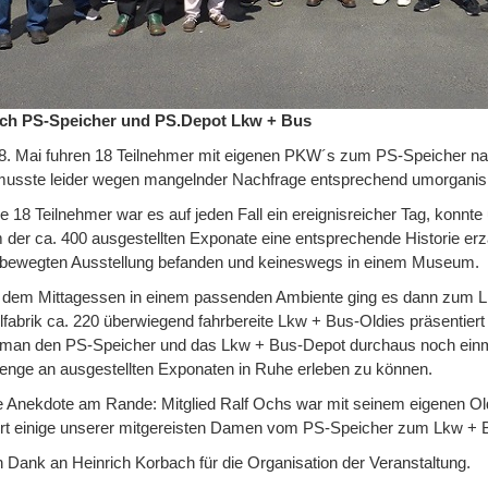
ch PS-Speicher und PS.Depot Lkw + Bus
. Mai fuhren 18 Teilnehmer mit eigenen PKW´s zum PS-Speicher nac
usste leider wegen mangelnder Nachfrage entsprechend umorganisi
ie 18 Teilnehmer war es auf jeden Fall ein ereignisreicher Tag, konn
 der ca. 400 ausgestellten Exponate eine entsprechende Historie erz
 bewegten Ausstellung befanden und keineswegs in einem Museum.
dem Mittagessen in einem passenden Ambiente ging es dann zum Lk
fabrik ca. 220 überwiegend fahrbereite Lkw + Bus-Oldies präsentiert
man den PS-Speicher und das Lkw + Bus-Depot durchaus noch einma
enge an ausgestellten Exponaten in Ruhe erleben zu können.
e Anekdote am Rande: Mitglied Ralf Ochs war mit seinem eigenen Ol
rt einige unserer mitgereisten Damen vom PS-Speicher zum Lkw + Bu
n Dank an Heinrich Korbach für die Organisation der Veranstaltung.