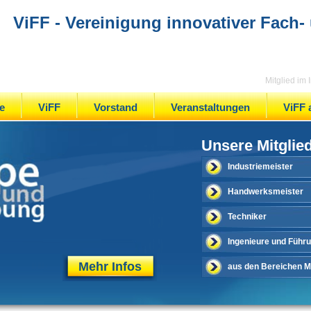
ViFF - Vereinigung innovativer Fach-
Mitglied im
e
ViFF
Vorstand
Veranstaltungen
ViFF 
Unsere Mitglie
Industriemeister
Handwerksmeister
Techniker
Ingenieure und Führ
Mehr Infos
aus den Bereichen Me