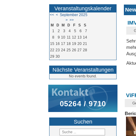
Veranstaltungskalender
New
<<
<
September 2025
>
>>
IMV
M
D
M
D
F
S
S
G
1
2
3
4
5
6
7
8
9
10
11
12
13
14
Sehr
15
16
17
18
19
20
21
mehr
22
23
24
25
26
27
28
Aus
29
30
Aktu
Nächste Veranstaltungen
No events found.
ViF
05264 / 9710
G
Beric
Suchen