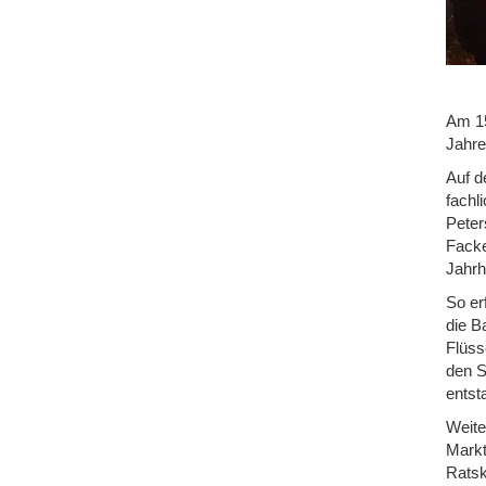
Am 15
Jahre
Auf d
fachl
Peter
Facke
Jahrh
So er
die B
Flüss
den S
entst
Weite
Markt
Ratsk