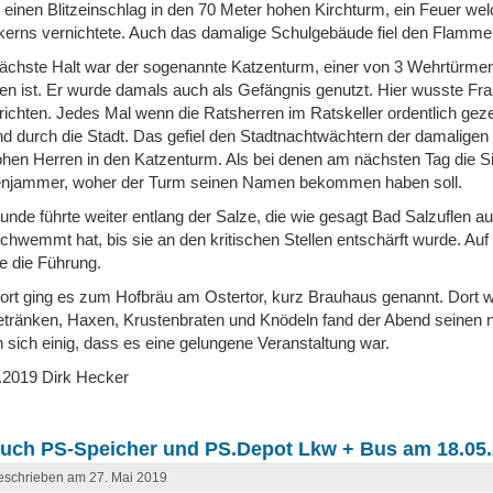
 einen Blitzeinschlag in den 70 Meter hohen Kirchturm, ein Feuer we
kerns vernichtete. Auch das damalige Schulgebäude fiel den Flamm
ächste Halt war der sogenannte Katzenturm, einer von 3 Wehrtürmen
ten ist. Er wurde damals auch als Gefängnis genutzt. Hier wusste Fr
richten. Jedes Mal wenn die Ratsherren im Ratskeller ordentlich geze
nd durch die Stadt. Das gefiel den Stadtnachtwächtern der damaligen 
ohen Herren in den Katzenturm. Als bei denen am nächsten Tag die S
njammer, woher der Turm seinen Namen bekommen haben soll.
unde führte weiter entlang der Salze, die wie gesagt Bad Salzuflen au
chwemmt hat, bis sie an den kritischen Stellen entschärft wurde. A
e die Führung.
ort ging es zum Hofbräu am Ostertor, kurz Brauhaus genannt. Dort wa
etränken, Haxen, Krustenbraten und Knödeln fand der Abend seinen ne
 sich einig, dass es eine gelungene Veranstaltung war.
.2019 Dirk Hecker
uch PS-Speicher und PS.Depot Lkw + Bus am 18.05
schrieben am 27. Mai 2019