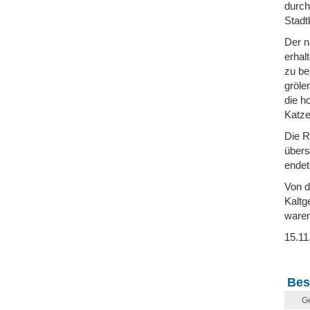
durch
Stadt
Der n
erhal
zu be
gröle
die h
Katze
Die R
übers
endet
Von d
Kaltg
waren
15.11
Bes
Ge