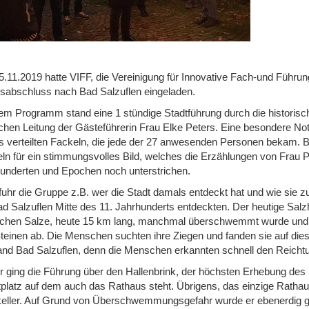
.11.2019 hatte VIFF, die Vereinigung für Innovative Fach-und Führung
sabschluss nach Bad Salzuflen eingeladen.
em Programm stand eine 1 stündige Stadtführung durch die historisch
ichen Leitung der Gästeführerin Frau Elke Peters. Eine besondere No
s verteilten Fackeln, die jede der 27 anwesenden Personen bekam. B
ln für ein stimmungsvolles Bild, welches die Erzählungen von Frau 
underten und Epochen noch unterstrichen.
fuhr die Gruppe z.B. wer die Stadt damals entdeckt hat und wie sie
ad Salzuflen Mitte des 11. Jahrhunderts entdeckten. Der heutige Sal
chen Salze, heute 15 km lang, manchmal überschwemmt wurde und da
teinen ab. Die Menschen suchten ihre Ziegen und fanden sie auf dies
and Bad Salzuflen, denn die Menschen erkannten schnell den Reichtum
r ging die Führung über den Hallenbrink, der höchsten Erhebung des
platz auf dem auch das Rathaus steht. Übrigens, das einzige Ratha
eller. Auf Grund von Überschwemmungsgefahr wurde er ebenerdig ge