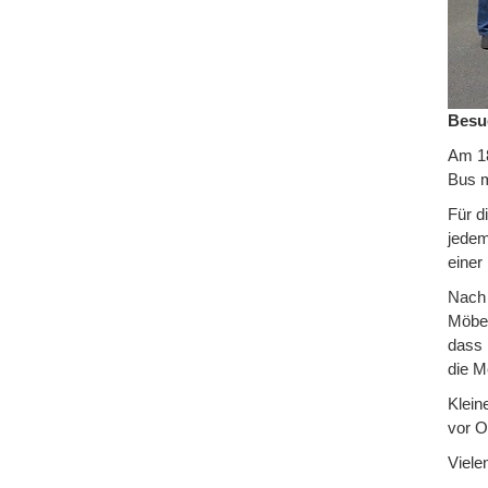
Besu
Am 18
Bus m
Für d
jedem
einer
Nach 
Möbel
dass 
die M
Klein
vor O
Viele