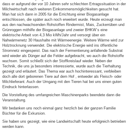
dass er aufgrund der vor 10 Jahren sehr schlechten Ertragssituation in der
Milchwirtschaft nach weiteren Einkommensmöglichkeiten gesucht hat.
Man hat sich dann in 2005 für die Errichtung einer Biogasanlage
entschlossen, die später auch noch erweitert wurde. Heute erzeugt man
aus den nachwachsenden Rohstoffen Rindermist, Mais, Zuckerrüben und
Grünroggen mithilfe der Biogasanlage und zweier BHKW´s eine
elektrische Arbeit von 4,3 Mio kWh/Jahr und versorgt über ein
Nahwärmenetz 30 Haushalte mit Wärmeenergie. Weitere Wärme wird zur
Holztrocknung verwendet. Die elektrische Energie wird ins öffentliche
Stromnetz eingespeist. Das nach der Fermentierung anfallende Substrat
wird wieder als Dünger auf die Felder aufgebracht, wo auch die Rohstoffe
wuchsen. Somit schließt sich der Stoffkreislauf wieder. Neben der
Technik, die uns ja besonders interessierte, wurde auch die Tierhaltung
gezeigt und erläutert. Das Thema war auch hochinteressant, verbleiben
doch alle dort geborenen Tiere auf dem Hof , entweder als Fleisch- oder
Milchlieferant. Auch der Umgang mit den Tieren hat bei uns einen guten
Eindruck hinterlassen.
Die Vorstellung des umfangreichen Maschinenparks beendete dann die
Veranstaltung.
Wir bedanken uns noch einmal ganz herzlich bei der ganzen Familie
Büchter für die Exkursion.
Sie haben uns gezeigt, wie eine Landwirtschaft heute erfolgreich betrieben
werden kann.