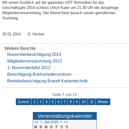
Mit einem Ausblick auf die geplanten ViFF Aktivitäten für das
Geschäftsjahr 2014 schloss Ulrich Kater um 21.30 Uhr die diesjährige
Mitgliederversammlung. Der Abend fand danach seinen gemütlichen
Ausklang.
20.01.2014 D. Hecker
Novemberbesichtigung 2013
Mitgliederversammlung 2013
1. Novemberfahrt 2012
Besichtigung Briefverteilerzentrum
Betriebsbesichtigung Brandt Kantentechnik
Seite 7 von 13
Zurück
2
3
4
5
6
7
8
9
10
11
Weiter
Veranstaltungskalender
<<
<
Juli 2025
>
>>
M
D
M
D
F
S
S