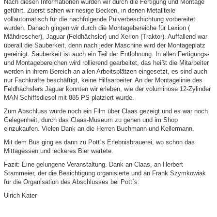
Nach diesen Informationen wurden wir durch die Fertigung und Montage
geführt. Zuerst sahen wir riesige Becken, in denen Metallteile
vollautomatisch für die nachfolgende Pulverbeschichtung vorbereitet
wurden. Danach gingen wir durch die Montagebereiche für Lexion (
Mähdrescher), Jaguar (Feldhächsler) und Xerion (Traktor). Auffallend war
überall die Sauberkeit, denn nach jeder Maschine wird der Montageplatz
gereinigt. Sauberkeit ist auch ein Teil der Entlohnung. In allen Fertigungs-
und Montagebereichen wird rollierend gearbeitet, das heißt die Mitarbeiter
werden in ihrem Bereich an allen Arbeitsplätzen eingesetzt, es sind auch
nur Fachkräfte beschäftigt, keine Hilfsarbeiter. An der Montagelinie des
Feldhächslers Jaguar konnten wir erleben, wie der voluminöse 12-Zylinder
MAN Schiffsdiesel mit 885 PS platziert wurde.
Zum Abschluss wurde noch ein Film über Claas gezeigt und es war noch
Gelegenheit, durch das Claas-Museum zu gehen und im Shop
einzukaufen. Vielen Dank an die Herren Buchmann und Kellermann.
Mit dem Bus ging es dann zu Pott´s Erlebnisbrauerei, wo schon das
Mittagessen und leckeres Bier wartete.
Fazit: Eine gelungene Veranstaltung. Dank an Claas, an Herbert
Stammeier, der die Besichtigung organisierte und an Frank Szymkowiak
für die Organisation des Abschlusses bei Pott´s.
Ulrich Kater