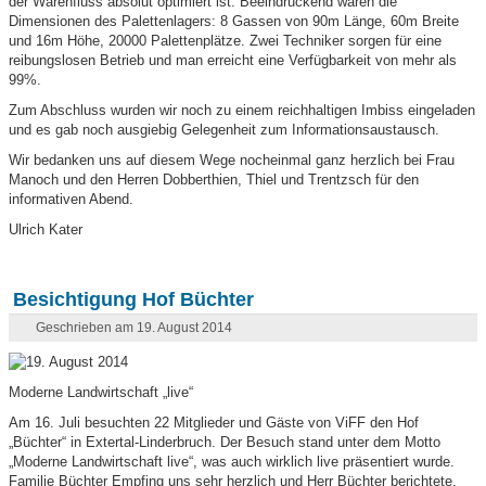
der Warenfluss absolut optimiert ist. Beeindruckend waren die
Dimensionen des Palettenlagers: 8 Gassen von 90m Länge, 60m Breite
und 16m Höhe, 20000 Palettenplätze. Zwei Techniker sorgen für eine
reibungslosen Betrieb und man erreicht eine Verfügbarkeit von mehr als
99%.
Zum Abschluss wurden wir noch zu einem reichhaltigen Imbiss eingeladen
und es gab noch ausgiebig Gelegenheit zum Informationsaustausch.
Wir bedanken uns auf diesem Wege nocheinmal ganz herzlich bei Frau
Manoch und den Herren Dobberthien, Thiel und Trentzsch für den
informativen Abend.
Ulrich Kater
Besichtigung Hof Büchter
Geschrieben am 19. August 2014
Moderne Landwirtschaft „live“
Am 16. Juli besuchten 22 Mitglieder und Gäste von ViFF den Hof
„Büchter“ in Extertal-Linderbruch. Der Besuch stand unter dem Motto
„Moderne Landwirtschaft live“, was auch wirklich live präsentiert wurde.
Familie Büchter Empfing uns sehr herzlich und Herr Büchter berichtete,