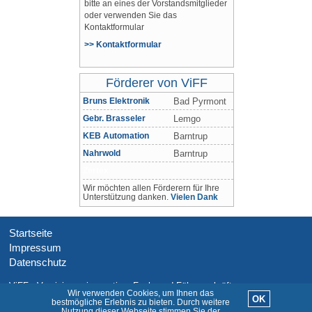
bitte an eines der Vorstandsmitglieder
oder verwenden Sie das
Kontaktformular
>> Kontaktformular
Förderer von ViFF
Bruns Elektronik
Bad Pyrmont
Gebr. Brasseler
Lemgo
KEB Automation
Barntrup
Nahrwold
Barntrup
Zertex
Wir möchten allen Förderern für Ihre
Unterstützung danken.
Vielen Dank
Startseite
Impressum
Datenschutz
ViFF - Vereinigung innovativer Fach- und Führungskräfte
Wir verwenden Cookies, um Ihnen das
OK
bestmögliche Erlebnis zu bieten. Durch weitere
© 2026 ViFF.de
Nutzung dieser Webseite stimmen Sie der