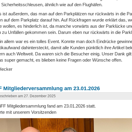
 Sicherheitsschleusen, ähnlich wie auf den Flughäfen.
s ist außerdem, das man auf den Parkplätzen nur rückwärts in die Pa
n auf dem Parkplatz darauf hin. Auf Rückfragen wurde erklärt das, 
 wollen, es hinderlich ist, da manche vorwärts aus der Parklücke u
 zu Unfällen gekommen sein. Darum eben nur rückwärts in die Parkl
 in allem war es ein tolles Event. Konnte man doch Eindrücke gewi
tikaufwand dahintersteckt, damit alle Kunden pünktlich ihre Artikel 
rn auch Weltweit. Da waren sich die Besucher einig. Unser Dank gil
as super gemacht, es blieben keine Fragen oder Wünsche offen.
Hecker
F Mitgliederversammlung am 23.01.2026
eschrieben am 27. Dezember 2025
iFF Mitgliedersammlung fand am 23.01.2026 statt.
te mit unserem Vorsitzenden