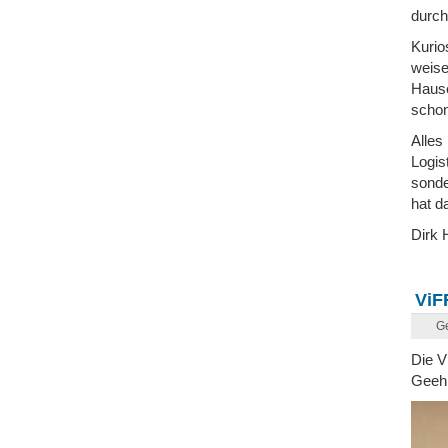
durch
Kurio
weise
Hause
schon
Alles
Logis
sonde
hat d
Dirk 
ViF
G
Die V
Geehr