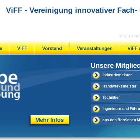
ViFF - Vereinigung innovativer Fach-
Mitglied im
e
ViFF
Vorstand
Veranstaltungen
ViFF 
Unsere Mitglie
Industriemeister
Handwerksmeister
Techniker
Ingenieure und Führ
Mehr Infos
aus den Bereichen Me