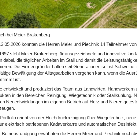
ch bei Meier-Brakenberg
3.05.2026 konnten die Herren Meier und Piechnik 14 Teilnehmer vo
 1997 steht Meier-Brakenberg für ausgezeichnete und innovative landw
n dabei, die täglichen Arbeiten im Stall und damit die Leistungsfähigke
mieren. Die Firmengründer halten seit Generationen selbst Schweine u
fältige Bewältigung der Alltagsarbeiten vergehen kann, wenn die Ausr
stimmt ist.
e entwickelt und produziert das Team aus Landwirten, Handwerkern u
ukten in den Bereichen Reinigung, Wiegetechnik oder Stallkühlung. 
en Neuentwicklungen im eigenen Betrieb auf Herz und Nieren geteste
zeugen.
Portfolio reicht von der Hochdruckreinigung über Wiegetechnik, neue
zur elektrisch betriebenen Kadaverkarre und automatischen Desinfekt
 Betriebsrundgang erwähnten die Herren Meier und Piechnik noch div