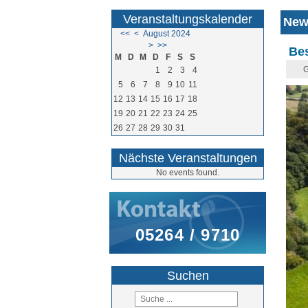
Veranstaltungskalender
New
<<
<
August 2024
>
>>
Bes
M
D
M
D
F
S
S
G
1
2
3
4
5
6
7
8
9
10
11
12
13
14
15
16
17
18
19
20
21
22
23
24
25
26
27
28
29
30
31
Nächste Veranstaltungen
No events found.
05264 / 9710
Suchen