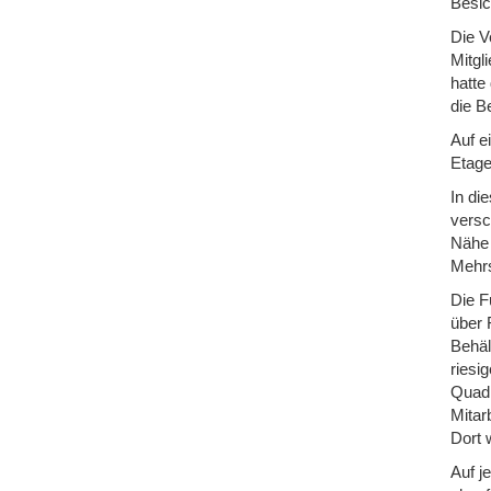
Besic
Die V
Mitgl
hatte
die B
Auf e
Etage
In di
versc
Nähe 
Mehrs
Die F
über 
Behäl
riesi
Quadr
Mitar
Dort 
Auf j