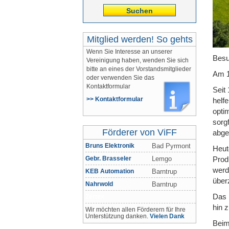
Suchen
Mitglied werden! So gehts
Wenn Sie Interesse an unserer
Besu
Vereinigung haben, wenden Sie sich
bitte an eines der Vorstandsmitglieder
Am 1
oder verwenden Sie das
Kontaktformular
Seit
>> Kontaktformular
helfe
opti
sorg
Förderer von ViFF
abge
Bruns Elektronik
Bad Pyrmont
Heut
Prod
Gebr. Brasseler
Lemgo
werd
KEB Automation
Barntrup
über
Nahrwold
Barntrup
Das 
Zertex
hin 
Wir möchten allen Förderern für Ihre
Unterstützung danken.
Vielen Dank
Beim