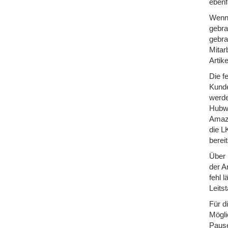
ebenfa
Wenn 
gebra
gebra
Mitar
Artik
Die f
Kunde
werde
Hubwa
Amazo
die L
berei
Über 
der A
fehl 
Leits
Für d
Mögli
Pause