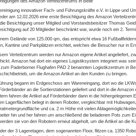
htigungen des Amazon Verteilzentrums in Belle
ereinigung innovativer Fach- und Führungskräfte e.V. in Lippe und Um
ieder am 12.02.2026 eine erste Besichtigung des Amazon Verteilzentr
 die Besichtigung unser Mitglied und Vorstandsbeisitzer Thomas Gei
esichtigung auf 20 Mitglieder beschränkt war, wurde noch ein 2. Termin
inem Gelände von 125.000 qm, das entspricht etwa 16 Fußballfeldern
n, Kantine und Parkplätzen errichtet, welches die Besucher nur in E
esem Verteilzentrum werden nur Amazon eigene Artikel angeliefert, zwi
hickt. Amazon hat dort ein eigenes Logistiksystem integriert was se
zum Paderborner Flughafen PAD 2 benannten Logistikzentrum in Belle
chichtbetrieb, um die Amazon Artikel an den Kunden zu bringen.
ührung begann im Erdgeschoss am Wareneingang, dort wo die LKWs 
Förderbänder an die Sortierstationen geliefert und dort in die Amazon
tern fahren die Artikel auf Förderbänder dann in die höhergelegenen E
gen Lagerflächen belegt in denen Roboter, vergleichbar mit Hubwage
atmetergrundfläche und ca. 2 m Höhe mit vielen Ablagemöglichkeiten 
beiter hin und her fahren um anschließend die beladenen Pots zum E
werden sie von den Robotern erneut abgeholt, um die Artikel an die Ku
eder der 3 Lageretagen, dem sogenannten Floor, flitzen ca. 1350 Robo