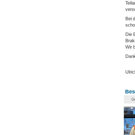
Teil
vers
Bei 
scho
Die 
Brak
Wir 
Dank
Ulric
Bes
Ge