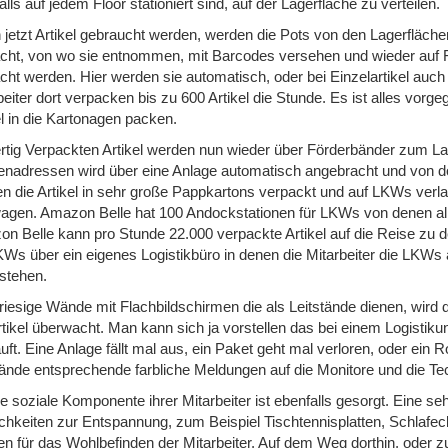
lls auf jedem Floor stationiert sind, auf der Lagerfläche zu verteilen.
jetzt Artikel gebraucht werden, werden die Pots von den Lagerfläche
cht, von wo sie entnommen, mit Barcodes versehen und wieder auf F
cht werden. Hier werden sie automatisch, oder bei Einzelartikel auc
beiter dort verpacken bis zu 600 Artikel die Stunde. Es ist alles vorg
el in die Kartonagen packen.
ertig Verpackten Artikel werden nun wieder über Förderbänder zum La
nadressen wird über eine Anlage automatisch angebracht und von dort
n die Artikel in sehr große Pappkartons verpackt und auf LKWs verla
gen. Amazon Belle hat 100 Andockstationen für LKWs von denen alle 
n Belle kann pro Stunde 22.000 verpackte Artikel auf die Reise zu 
KWs über ein eigenes Logistikbüro in denen die Mitarbeiter die LKWs
tstehen.
riesige Wände mit Flachbildschirmen die als Leitstände dienen, wird d
rtikel überwacht. Man kann sich ja vorstellen das bei einem Logist
läuft. Eine Anlage fällt mal aus, ein Paket geht mal verloren, oder ei
tände entsprechende farbliche Meldungen auf die Monitore und die Te
ie soziale Komponente ihrer Mitarbeiter ist ebenfalls gesorgt. Eine s
chkeiten zur Entspannung, zum Beispiel Tischtennisplatten, Schlafec
n für das Wohlbefinden der Mitarbeiter. Auf dem Weg dorthin, oder 