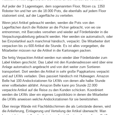
Auf jeder der 3 Lageretagen, dem sogenannten Floor, flitzen ca. 1350
Roboter hin und her um die 18.000 Pots, die ebenfalls auf jedem Floor
stationiert sind, auf der Lagerfläche zu verteilen.
Wenn jetzt Artikel gebraucht werden, werden die Pots von den
Lagerflächen durch die Roboter an die Picker gebracht, von wo sie
entnommen, mit Barcodes versehen und wieder auf Förderbänder in die
Verpackungsabteilung gebracht werden. Hier werden sie automatisch, oder
bei Einzelartikel auch manchmal händisch, verpackt. Die Mitarbeiter dort
verpacken bis zu 600 Artikel die Stunde. Es ist alles vorgegeben, die
Mitarbeiter müssen nur die Artikel in die Kartonagen packen.
Die fertig Verpackten Artikel werden nun wieder über Förderbänder zum
Label kleben geschickt. Das Label mit den Kundenadressen wird über eine
Anlage automatisch angebracht und von dort weiter zum Sortieren
transportiert. Dort werden die Artikel in sehr große Pappkartons verpackt
und auf LKWs verladen. Dies passiert händisch mit Hubwagen. Amazon
Belle hat 100 Andockstationen für LKWs von denen alle halbe Stunde
einer vollbeladen abfährt. Amazon Belle kann pro Stunde 22.000
verpackte Artikel auf die Reise zu den Kunden schicken. Koordiniert
werden die LKWs über ein eigenes Logistikbüro in denen die Mitarbeiter
die LKWs anweisen welche Andockstationen für sie bereitstehen.
Über riesige Wände mit Flachbildschirmen die als Leitstände dienen, wird
die Anlieferung, Einlagerung und Verteilung der Artikel überwacht. Man