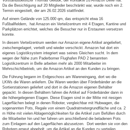
Vorstandsbeisitzer Thomas Geiduk, der Kontakte zu Amazon Belle hat.
Da die Besichtigung auf 20 Mitglieder beschränkt war, wurde noch ein 2.
Termin eingestielt, der am 26.02.2026 stattfindet.
Auf einem Gelände von 125.000 qm, das entspricht etwa 16
Fußballfeldern, hat Amazon ein Verteilzentrum mit 4 Etagen, Kantine und
Parkplätzen errichtet, welches die Besucher nur in Erstaunen versetzen
konnte.
In diesem Verteilzentrum werden nur Amazon eigene Artikel angeliefert,
zwischengelagert, verteilt und wieder verschickt. Amazon hat dort ein
eigenes Logistiksystem integriert was seines Gleichen sucht. In dem
wegen der Nähe zum Paderborner Flughafen PAD 2 benannten
Logistikzentrum in Belle arbeiten mehr als 2000 Mitarbeiter im
Mehrschichtbetrieb, um die Amazon Artikel an den Kunden zu bringen.
Die Führung begann im Erdgeschoss am Wareneingang, dort wo die
LKWs die Waren anliefern. Die Waren werden über Förderbänder an die
Sortierstationen geliefert und dort in die Amazon eigenen Behälter
gepackt. In diesen Behältern fahren die Artikel auf Förderbänder dann in
die höhergelegenen Etagen. Diese Etagen sind in der Mitte mit riesigen
Lagerflächen belegt in denen Roboter, vergleichbar mit Hubwagen, die
sogenannten Pots, Regale von einem Quadratmetergrundfläche und ca. 2
m Höhe mit vielen Ablagemöglichkeiten für die Artikel zum Befüllen durch
die Mitarbeiter hin und her fahren um anschließend die beladenen Pots
zum Einlagern auf den Lagerflächen abzusetzen. Dort werden sie von den
Robotern erneut abgeholt, um die Artikel an die Kunden zu verteilen.