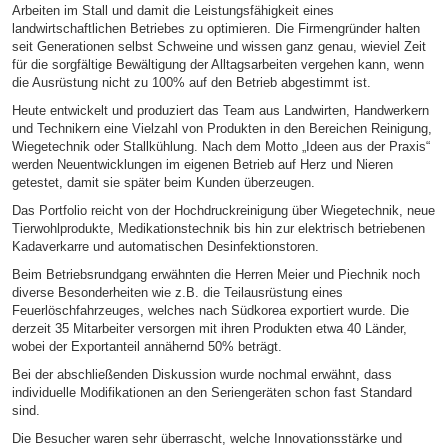
Arbeiten im Stall und damit die Leistungsfähigkeit eines
landwirtschaftlichen Betriebes zu optimieren. Die Firmengründer halten
seit Generationen selbst Schweine und wissen ganz genau, wieviel Zeit
für die sorgfältige Bewältigung der Alltagsarbeiten vergehen kann, wenn
die Ausrüstung nicht zu 100% auf den Betrieb abgestimmt ist.
Heute entwickelt und produziert das Team aus Landwirten, Handwerkern
und Technikern eine Vielzahl von Produkten in den Bereichen Reinigung,
Wiegetechnik oder Stallkühlung. Nach dem Motto „Ideen aus der Praxis“
werden Neuentwicklungen im eigenen Betrieb auf Herz und Nieren
getestet, damit sie später beim Kunden überzeugen.
Das Portfolio reicht von der Hochdruckreinigung über Wiegetechnik, neue
Tierwohlprodukte, Medikationstechnik bis hin zur elektrisch betriebenen
Kadaverkarre und automatischen Desinfektionstoren.
Beim Betriebsrundgang erwähnten die Herren Meier und Piechnik noch
diverse Besonderheiten wie z.B. die Teilausrüstung eines
Feuerlöschfahrzeuges, welches nach Südkorea exportiert wurde. Die
derzeit 35 Mitarbeiter versorgen mit ihren Produkten etwa 40 Länder,
wobei der Exportanteil annähernd 50% beträgt.
Bei der abschließenden Diskussion wurde nochmal erwähnt, dass
individuelle Modifikationen an den Seriengeräten schon fast Standard
sind.
Die Besucher waren sehr überrascht, welche Innovationsstärke und