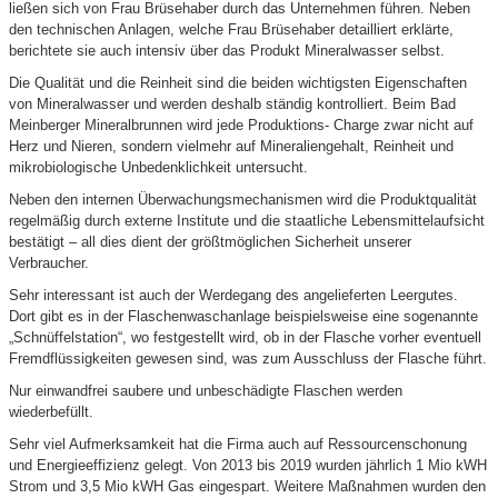
ließen sich von Frau Brüsehaber durch das Unternehmen führen. Neben
den technischen Anlagen, welche Frau Brüsehaber detailliert erklärte,
berichtete sie auch intensiv über das Produkt Mineralwasser selbst.
Die Qualität und die Reinheit sind die beiden wichtigsten Eigenschaften
von Mineralwasser und werden deshalb ständig kontrolliert. Beim Bad
Meinberger Mineralbrunnen wird jede Produktions- Charge zwar nicht auf
Herz und Nieren, sondern vielmehr auf Mineraliengehalt, Reinheit und
mikrobiologische Unbedenklichkeit untersucht.
Neben den internen Überwachungsmechanismen wird die Produktqualität
regelmäßig durch externe Institute und die staatliche Lebensmittelaufsicht
bestätigt – all dies dient der größtmöglichen Sicherheit unserer
Verbraucher.
Sehr interessant ist auch der Werdegang des angelieferten Leergutes.
Dort gibt es in der Flaschenwaschanlage beispielsweise eine sogenannte
„Schnüffelstation“, wo festgestellt wird, ob in der Flasche vorher eventuell
Fremdflüssigkeiten gewesen sind, was zum Ausschluss der Flasche führt.
Nur einwandfrei saubere und unbeschädigte Flaschen werden
wiederbefüllt.
Sehr viel Aufmerksamkeit hat die Firma auch auf Ressourcenschonung
und Energieeffizienz gelegt. Von 2013 bis 2019 wurden jährlich 1 Mio kWH
Strom und 3,5 Mio kWH Gas eingespart. Weitere Maßnahmen wurden den