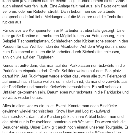
kann sich ja vorstellen das bei einem Logistikunternehmen dieser Größe
auch einmal was fehl läuft. Eine Anlage fällt mal aus, ein Paket geht mal
verloren, oder ein Roboter streikt. Dann bekommen die Leitstände
entsprechende farbliche Meldungen auf die Monitore und die Techniker
rücken aus.
Für die soziale Komponente ihrer Mitarbeiter ist ebenfalls gesorgt. Eine
sehr große Kantine mit mehreren Möglichkeiten zur Entspannung, zum
Beispiel Tischtennisplatten, Schlafecken oder Kickertische sorgen in den
Pausen für das Wohlbefinden der Mitarbeiter. Auf dem Weg dorthin, oder
zum Feierabend müssen die Mitarbeiter durch Sicherheitsschleusen,
ähnlich wie auf den Flughäfen.
Kurios ist außerdem, das man auf den Parkplätzen nur rückwärts in die
Parklücken einparken darf. Große Schilder weisen auf dem Parkplatz
darauf hin. Auf Rückfragen wurde erklärt das, wenn alle zum Feierabend
auf einmal nach Hause wollen, es hinderlich ist, da manche vorwärts aus
der Parklücke und manche rückwärts herausfahren. Es soll schon zu
Unfällen gekommen sein. Darum eben nur rückwärts in die Parklücke und
vorwärts wieder heraus.
Alles in allem war es ein tolles Event. Konnte man doch Eindrücke
gewinnen wieviel technisches Know How und Logistikaufwand
dahintersteckt, damit alle Kunden pünktlich ihre Artikel bekommen und
das nicht nur in Deutschland, sondern auch Weltweit. Da waren sich die
Besucher einig. Unser Dank gilt auch noch einmal unserem Tourguide. Er
hat das super gemacht, es blieben keine Fragen oder Wünsche offen.