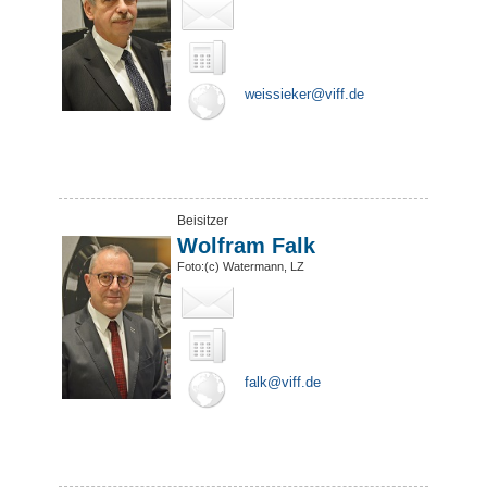
xxx
xxx
Tel. privat xxx
weissieker@viff.de
Beisitzer
Wolfram Falk
Foto:(c) Watermann, LZ
xxx
xxx
Tel. privat xxx
geschäftl. xxx
falk@viff.de