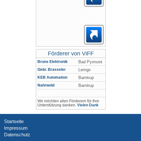
Förderer von ViFF
Bruns Elektronik
Bad Pyrmont
Gebr. Brasseler
Lemgo
KEB Automation
Barntrup
Nahrwold
Barntrup
Zertex
Wir möchten allen Förderern für Ihre
Unterstützung danken.
Vielen Dank
Startseite
Impressum
Datenschutz