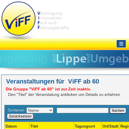
≡
Veranstaltungen für ViFF ab 60
Die Gruppe "ViFF ab 60" ist zur Zeit inaktiv.
Den "Titel" der Veranstalung anklicken um Details zu erfahren
Sortieren
Suchen
Zurücksetzen
Datum
Titel
Tagungsort
Ort/Stadt
Regi