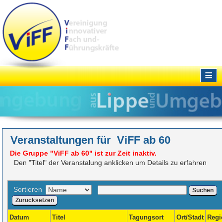
≡
Veranstaltungen für ViFF ab 60
Die Gruppe "ViFF ab 60" ist zur Zeit inaktiv.
Den "Titel" der Veranstalung anklicken um Details zu erfahren
Sortieren
Suchen
Zurücksetzen
Datum
Titel
Tagungsort
Ort/Stadt
Regi