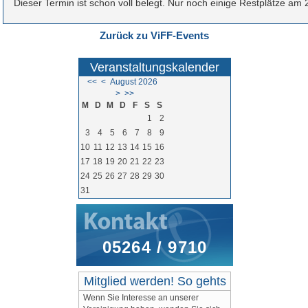
Dieser Termin ist schon voll belegt. Nur noch einige Restplätze am
Zurück zu ViFF-Events
Veranstaltungskalender
<<
<
August 2026
>
>>
M
D
M
D
F
S
S
1
2
3
4
5
6
7
8
9
10
11
12
13
14
15
16
17
18
19
20
21
22
23
24
25
26
27
28
29
30
31
05264 / 9710
Mitglied werden! So gehts
Wenn Sie Interesse an unserer