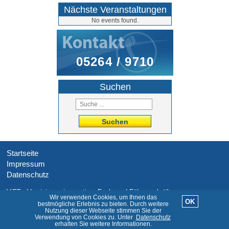
Nächste Veranstaltungen
No events found.
05264 / 9710
Suchen
Suchen
Startseite
Impressum
Datenschutz
ViFF - Vereinigung innovativer Fach- und Führungskräfte
Wir verwenden Cookies, um Ihnen das
OK
bestmögliche Erlebnis zu bieten. Durch weitere
© 2026 ViFF.de
Nutzung dieser Webseite stimmen Sie der
Verwendung von Cookies zu. Unter
Datenschutz
erhalten Sie weitere Informationen.
Website-Bauen.de