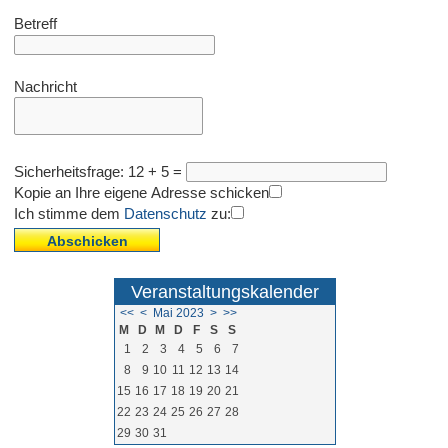
Betreff
Nachricht
Sicherheitsfrage: 12 + 5 =
Kopie an Ihre eigene Adresse schicken
Ich stimme dem
Datenschutz
zu:
Veranstaltungskalender
<<
<
Mai 2023
>
>>
M
D
M
D
F
S
S
1
2
3
4
5
6
7
8
9
10
11
12
13
14
15
16
17
18
19
20
21
22
23
24
25
26
27
28
29
30
31