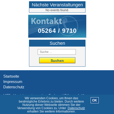
Nächste Veranstaltungen
No events found.
05264 / 9710
Suchen
Suchen
Startseite
Impressum
Datenschutz
ViFF - Vereinigung innovativer Fach- und Führungskräfte
Wir verwenden Cookies, um Ihnen das
OK
bestmögliche Erlebnis zu bieten. Durch weitere
© 2026 ViFF.de
Nutzung dieser Webseite stimmen Sie der
Verwendung von Cookies zu. Unter
Datenschutz
erhalten Sie weitere Informationen.
Website-Bauen.de