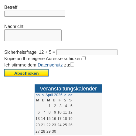
Betreff
Nachricht
Sicherheitsfrage: 12 + 5 =
Kopie an Ihre eigene Adresse schicken
Ich stimme dem
Datenschutz
zu:
Veranstaltungskalender
<<
<
April 2026
>
>>
M
D
M
D
F
S
S
1
2
3
4
5
6
7
8
9
10
11
12
13
14
15
16
17
18
19
20
21
22
23
24
25
26
27
28
29
30