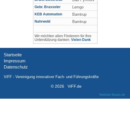
Gebr. Brasseler
Lemgo
KEB Automation
Barntrup
Nahrwold
Barntrup
Zertex
Wir möchten allen Förderern für Ihre
Unterstützung danken.
Vielen Dank
Startseite
Impressum
Datenschutz
ViFF - Vereinigung innovativer Fach- und Führungskräfte
© 2026 ViFF.de
Website-Bauen.de