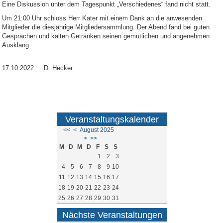
Eine Diskussion unter dem Tagespunkt „Verschiedenes“ fand nicht statt.
Um 21:00 Uhr schloss Herr Kater mit einem Dank an die anwesenden
Mitglieder die diesjährige Mitgliedersammlung. Der Abend fand bei guten
Gesprächen und kalten Getränken seinen gemütlichen und angenehmen
Ausklang.
17.10.2022 D. Hecker
Veranstaltungskalender
<<
<
August 2025
>
>>
M
D
M
D
F
S
S
1
2
3
4
5
6
7
8
9
10
11
12
13
14
15
16
17
18
19
20
21
22
23
24
25
26
27
28
29
30
31
Nächste Veranstaltungen