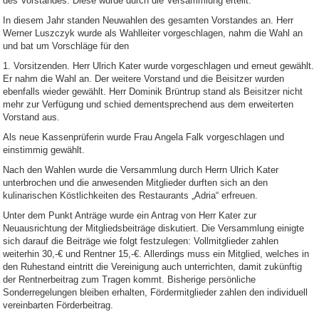
des Vorstandes. Diese wurde durch die Versammlung erteilt.
In diesem Jahr standen Neuwahlen des gesamten Vorstandes an. Herr
Werner Luszczyk wurde als Wahlleiter vorgeschlagen, nahm die Wahl an
und bat um Vorschläge für den
1. Vorsitzenden. Herr Ulrich Kater wurde vorgeschlagen und erneut gewählt.
Er nahm die Wahl an. Der weitere Vorstand und die Beisitzer wurden
ebenfalls wieder gewählt. Herr Dominik Brüntrup stand als Beisitzer nicht
mehr zur Verfügung und schied dementsprechend aus dem erweiterten
Vorstand aus.
Als neue Kassenprüferin wurde Frau Angela Falk vorgeschlagen und
einstimmig gewählt.
Nach den Wahlen wurde die Versammlung durch Herrn Ulrich Kater
unterbrochen und die anwesenden Mitglieder durften sich an den
kulinarischen Köstlichkeiten des Restaurants „Adria“ erfreuen.
Unter dem Punkt Anträge wurde ein Antrag von Herr Kater zur
Neuausrichtung der Mitgliedsbeiträge diskutiert. Die Versammlung einigte
sich darauf die Beiträge wie folgt festzulegen: Vollmitglieder zahlen
weiterhin 30,-€ und Rentner 15,-€. Allerdings muss ein Mitglied, welches in
den Ruhestand eintritt die Vereinigung auch unterrichten, damit zukünftig
der Rentnerbeitrag zum Tragen kommt. Bisherige persönliche
Sonderregelungen bleiben erhalten, Fördermitglieder zahlen den individuell
vereinbarten Förderbeitrag.