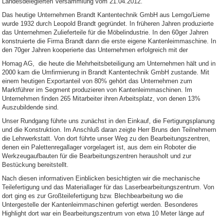
Landesdelegierten Versammlung vom 21.04.2012.
Das heutige Unternehmen Brandt Kantentechnik GmbH aus Lemgo/Lieme
wurde 1932 durch Leopold Brandt gegründet. In früheren Jahren produzierte
das Unternehmen Zulieferteile für die Möbelindustrie. In den 60ger Jahren
konstruierte die Firma Brandt dann die erste eigene Kantenleimmaschine. In
den 70ger Jahren kooperierte das Unternehmen erfolgreich mit der
Homag AG, die heute die Mehrheitsbeteiligung am Unternehmen hält und in
2000 kam die Umfirmierung in Brandt Kantentechnik GmbH zustande. Mit
einem heutigen Exportanteil von 80% gehört das Unternehmen zum
Marktführer im Segment produzieren von Kantenleimmaschinen. Im
Unternehmen finden 265 Mitarbeiter ihren Arbeitsplatz, von denen 13%
Auszubildende sind.
Unser Rundgang führte uns zunächst in den Einkauf, die Fertigungsplanung
und die Konstruktion. Im Anschluß daran zeigte Herr Bruns den Teilnehmern
die Lehrwerkstatt. Von dort führte unser Weg zu den Bearbeitungszentren,
denen ein Palettenregallager vorgelagert ist, aus dem ein Roboter die
Werkzeugaufbauten für die Bearbeitungszentren herausholt und zur
Bestückung bereitstellt.
Nach diesen informativen Einblicken besichtigten wir die mechanische
Teilefertigung und das Materiallager für das Laserbearbeitungszentrum. Von
dort ging es zur Großteilefertigung bzw. Blechbearbeitung wo die
Untergestelle der Kantenleimmaschinen gefertigt werden. Besonderes
Highlight dort war ein Bearbeitungszentrum von etwa 10 Meter länge auf