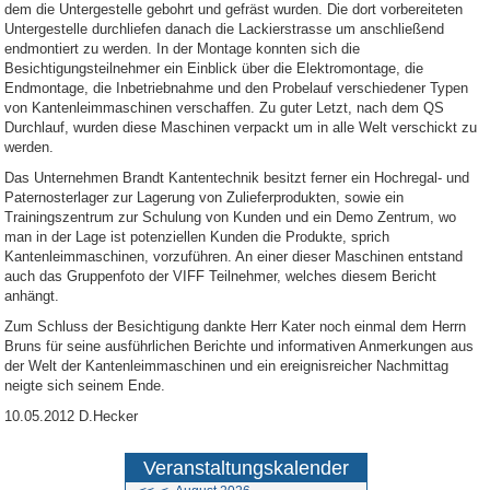
dem die Untergestelle gebohrt und gefräst wurden. Die dort vorbereiteten
Untergestelle durchliefen danach die Lackierstrasse um anschließend
endmontiert zu werden. In der Montage konnten sich die
Besichtigungsteilnehmer ein Einblick über die Elektromontage, die
Endmontage, die Inbetriebnahme und den Probelauf verschiedener Typen
von Kantenleimmaschinen verschaffen. Zu guter Letzt, nach dem QS
Durchlauf, wurden diese Maschinen verpackt um in alle Welt verschickt zu
werden.
Das Unternehmen Brandt Kantentechnik besitzt ferner ein Hochregal- und
Paternosterlager zur Lagerung von Zulieferprodukten, sowie ein
Trainingszentrum zur Schulung von Kunden und ein Demo Zentrum, wo
man in der Lage ist potenziellen Kunden die Produkte, sprich
Kantenleimmaschinen, vorzuführen. An einer dieser Maschinen entstand
auch das Gruppenfoto der VIFF Teilnehmer, welches diesem Bericht
anhängt.
Zum Schluss der Besichtigung dankte Herr Kater noch einmal dem Herrn
Bruns für seine ausführlichen Berichte und informativen Anmerkungen aus
der Welt der Kantenleimmaschinen und ein ereignisreicher Nachmittag
neigte sich seinem Ende.
10.05.2012 D.Hecker
Veranstaltungskalender