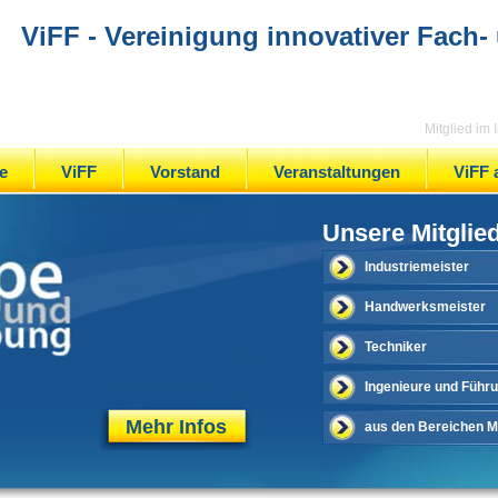
ViFF - Vereinigung innovativer Fach-
Mitglied im
e
ViFF
Vorstand
Veranstaltungen
ViFF 
Unsere Mitglie
Industriemeister
Handwerksmeister
Techniker
Ingenieure und Führ
Mehr Infos
aus den Bereichen Me