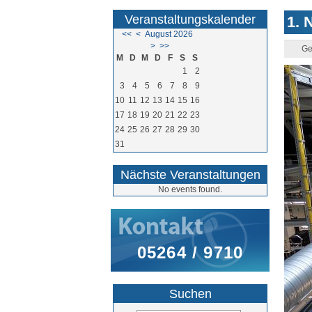
Veranstaltungskalender
1. 
<<
<
August 2026
>
>>
Ge
M
D
M
D
F
S
S
1
2
3
4
5
6
7
8
9
10
11
12
13
14
15
16
17
18
19
20
21
22
23
24
25
26
27
28
29
30
31
Nächste Veranstaltungen
No events found.
05264 / 9710
Suchen