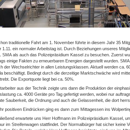
chon traditionelle Fahrt am 1. November führte in diesem Jahr 35 Mi
r 1.11. ein normaler Arbeitstag ist. Durch Beziehungen unseres Mitgl
a. SMA als auch das Polizeipräsidium Kassel zu besuchen. Zuerst w
ngs einige Fakten zu erneuerbaren Energien dargestellt wurden. SMA 
h der Wechselrichter in allen Leistungsklassen. Aktuell werden ca. 
 beschäftigt. Bedingt durch die derzeitige Marktschwäche wird mittel
rebt. Die Exportquote liegt bei ca. 50%.
tarbeiter aus der Technik zeigte uns dann die Produktion der einphas
slastung ca. 4000 Geräte pro Tag gefertigt werden, wobei nur auftrags
te Sauberkeit, die Ordnung und auch die Gelassenheit, die dort herrs
ehr positiven Eindrücken ging es dann zum Mittagessen ins Wolperti
ließend erwartete uns Herr Hoffmann im Polizeipräsidium Kassel, um 
nur im Streifenwagen stattfindet. Der Normalbürger hat sicher keine V