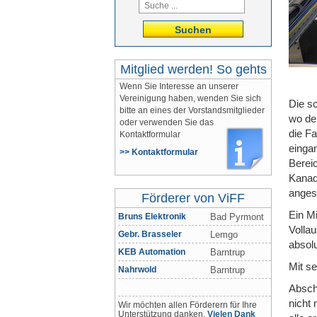
Suchen
Mitglied werden! So gehts
Wenn Sie Interesse an unserer
Vereinigung haben, wenden Sie sich
Die s
bitte an eines der Vorstandsmitglieder
wo de
oder verwenden Sie das
die F
Kontaktformular
einga
>> Kontaktformular
Bereic
Kanada
angest
Förderer von ViFF
Ein Mi
Bruns Elektronik
Bad Pyrmont
Vollau
Gebr. Brasseler
Lemgo
absolu
KEB Automation
Barntrup
Mit s
Nahrwold
Barntrup
Zertex
Absch
nicht 
Wir möchten allen Förderern für Ihre
Unterstützung danken.
Vielen Dank